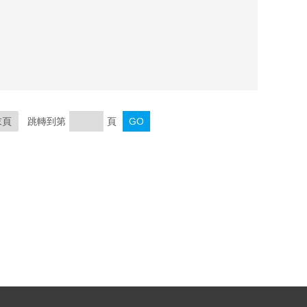
181C/4101M/4102M/4103M CHESSELL記錄筆
ESSELL記錄筆LA250280，四色混合式，適用于圓圖記錄
末頁
跳轉到第
頁