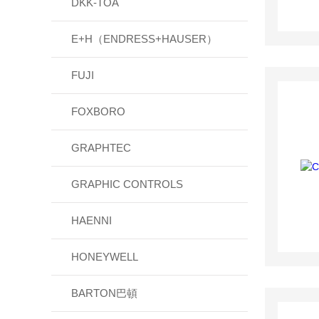
DKK-TOA
E+H（ENDRESS+HAUSER）
FUJI
FOXBORO
GRAPHTEC
GRAPHIC CONTROLS
HAENNI
HONEYWELL
BARTON巴頓