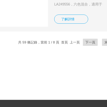
LA249556，六色混合，適用于
4180G/4180M/4181G/4181M/4
LA249956，黑色，適用于 CH
了解詳情
儀394
共 59 條記錄，當前 1 / 8 頁 首頁 上一頁
下一頁