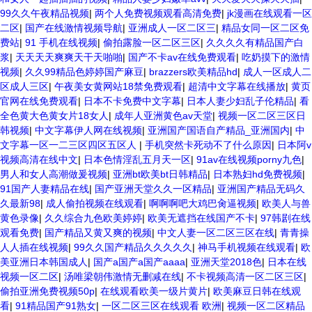
99久久午夜精品视频
|
两个人免费视频观看高清免费
|
jk漫画在线观看一区
二区
|
国产在线激情视频导航
|
亚洲成人一区二区三
|
精品女同一区二区免
费站
|
91 手机在线视频
|
偷拍露脸一区二区三区
|
久久久久有精品国产白
浆
|
天天天天爽爽天干天啪啪
|
国产不卡av在线免费观看
|
吃奶摸下的激情
视频
|
久久99精品色婷婷国产麻豆
|
brazzers欧美精品hd
|
成人一区成人二
区成人三区
|
午夜美女黄网站18禁免费观看
|
超清中文字幕在线播放
|
黄页
官网在线免费观看
|
日本不卡免费中文字幕
|
日本人妻少妇乱子伦精品
|
看
全色黄大色黄女片18女人
|
成年人亚洲黄色av天堂
|
视频一区二区三区日
韩视频
|
中文字幕伊人网在线视频
|
亚洲国产国语自产精品_亚洲国内
|
中
文字幕一区一二三区四区五区人
|
手机突然卡死动不了什么原因
|
日本阿v
视频高清在线中文
|
日本色情淫乱五月天一区
|
91av在线视频porny九色
|
男人和女人高潮做爰视频
|
亚洲bt欧美bt日韩精品
|
日本熟妇hd免费视频
|
91国产人妻精品在线
|
国产亚洲天堂久久一区精品
|
亚洲国产精品无码久
久最新98
|
成人偷拍视频在线观看
|
啊啊啊吧大鸡巴肏逼视频
|
欧美人与兽
黄色录像
|
久久综合九色欧美婷婷
|
欧美无遮挡在线国产不卡
|
97韩剧在线
观看免费
|
国产精品又黄又爽的视频
|
中文人妻一区二区三区在线
|
青青操
人人插在线视频
|
99久久国产精品久久久久久
|
神马手机视频在线观看
|
欧
美亚洲日本韩国成人
|
国产a国产a国产aaaa
|
亚洲天堂2018色
|
日本在线
视频一区二区
|
汤唯梁朝伟激情无删减在线
|
不卡视频高清一区二区三区
|
偷拍亚洲免费视频50p
|
在线观看欧美一级片黄片
|
欧美麻豆日韩在线观
看
|
91精品国产91熟女
|
一区二区三区在线观看 欧洲
|
视频一区二区精品