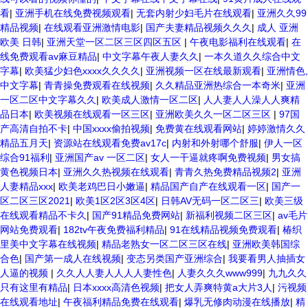
看
|
亚洲手机在线免费视频观看
|
无套内射少妇毛片在线观看
|
亚洲久久99
精品视频
|
在线观看亚洲激情电影
|
国产夫妻精品视频久久久
|
成人 亚洲
欧美 日韩
|
亚洲天堂一区二区三区四区五区
|
午夜电影福利在线观看
|
在
线免费观看av麻豆精品
|
中文字幕午夜人妻久久
|
一本久道久久综合中文
字幕
|
欧美猛少妇色xxxx久久久久
|
亚洲视频一区在线最新观看
|
亚洲情色,
中文字幕
|
青青操免费观看在线视频
|
久久精品亚洲热综合一本奇米
|
亚洲
一区二区中文字幕久久
|
欧美成人激情一区二区
|
人人妻人人澡人人爽精
品日本
|
欧美视频在线观看一区三区
|
亚洲欧美久久一区二区三区
|
97国
产高清自拍不卡
|
中国xxxx偷拍视频
|
免费黄在线观看网站
|
婷婷激情久久
精品五月天
|
资源站在线观看免费av17c
|
内射和外射哪个舒服
|
伊人一区
综合91福利
|
亚洲国产av 一区二区
|
女人一干逼就疼啊免费视频
|
男女搞
黄色视频日本
|
亚洲久久热视频在线观看
|
青青久热免费精品视频2
|
亚洲
人妻精品xxx
|
欧美老鸡巴日小嫩逼
|
精品国产自产在线观看一区
|
国产一
区二区三区2021
|
欧美1区2区3区4区
|
日韩AV无码一区二区三
|
欧美三级
在线观看精品不卡久
|
国产91精品免费网站
|
新福利视频二区三区
|
av毛片
网站免费观看
|
182tv午夜免费福利精品
|
91在线精品视频免费观看
|
椿织
里美中文字幕在线视频
|
精品老熟女一区二区三区在线
|
亚洲欧美韩国综
合色
|
国产第一成人在线视频
|
变态另类国产亚洲综合
|
我要看男人抽插女
人逼的视频
|
久久人人妻人人人人妻性色
|
人妻久久久www999
|
九九久久
只有这里有精品
|
日本xxxx高清色视频
|
把女人弄爽特黄a大片3人
|
污视频
在线观看地址
|
午夜福利精品免费在线观看
|
爆乳无修肉动漫在线播放
|
精