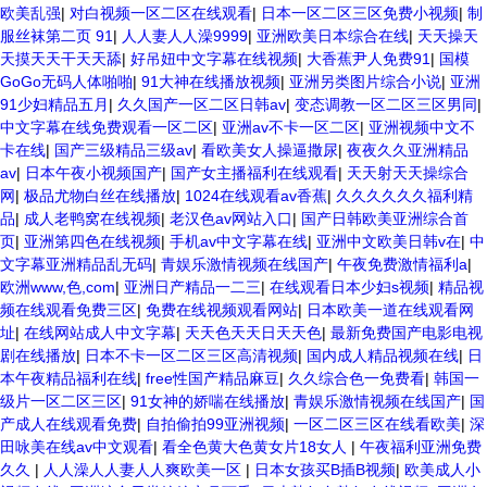
欧美乱强
|
对白视频一区二区在线观看
|
日本一区二区三区免费小视频
|
制
服丝袜第二页 91
|
人人妻人人澡9999
|
亚洲欧美日本综合在线
|
天天操天
天摸天天干天天舔
|
好吊妞中文字幕在线视频
|
大香蕉尹人免费91
|
国模
GoGo无码人体啪啪
|
91大神在线播放视频
|
亚洲另类图片综合小说
|
亚洲
91少妇精品五月
|
久久国产一区二区日韩av
|
变态调教一区二区三区男同
|
中文字幕在线免费观看一区二区
|
亚洲av不卡一区二区
|
亚洲视频中文不
卡在线
|
国产三级精品三级av
|
看欧美女人操逼撒尿
|
夜夜久久亚洲精品
av
|
日本午夜小视频国产
|
国产女主播福利在线观看
|
天天射天天操综合
网
|
极品尤物白丝在线播放
|
1024在线观看av香蕉
|
久久久久久久福利精
品
|
成人老鸭窝在线视频
|
老汉色av网站入口
|
国产日韩欧美亚洲综合首
页
|
亚洲第四色在线视频
|
手机av中文字幕在线
|
亚洲中文欧美日韩v在
|
中
文字幕亚洲精品乱无码
|
青娱乐激情视频在线国产
|
午夜免费激情福利a
|
欧洲www,色,com
|
亚洲日产精品一二三
|
在线观看日本少妇s视频
|
精品视
频在线观看免费三区
|
免费在线视频观看网站
|
日本欧美一道在线观看网
址
|
在线网站成人中文字幕
|
天天色天天日天天色
|
最新免费国产电影电视
剧在线播放
|
日本不卡一区二区三区高清视频
|
国内成人精品视频在线
|
日
本午夜精品福利在线
|
free性国产精品麻豆
|
久久综合色一免费看
|
韩国一
级片一区二区三区
|
91女神的娇喘在线播放
|
青娱乐激情视频在线国产
|
国
产成人在线观看免费
|
自拍偷拍99亚洲视频
|
一区二区三区在线看欧美
|
深
田咏美在线av中文观看
|
看全色黄大色黄女片18女人
|
午夜福利亚洲免费
久久
|
人人澡人人妻人人爽欧美一区
|
日本女孩买B插B视频
|
欧美成人小