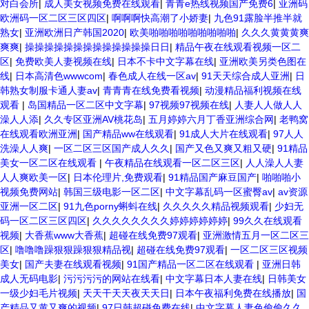
对白会所
|
成人美女视频免费在线观看
|
青青e热线视频国产免费6
|
亚洲码
欧洲码一区二区三区四区
|
啊啊啊快高潮了小娇妻
|
九色91露脸半推半就
熟女
|
亚洲欧洲日产韩国2020
|
欧美啪啪啪啪啪啪啪啪啪
|
久久久黄黄黄爽
爽爽
|
操操操操操操操操操操操操操日日
|
精品午夜在线观看视频一区二
区
|
免费欧美人妻视频在线
|
日本不卡中文字幕在线
|
亚洲欧美另类色图在
线
|
日本高清色wwwcom
|
春色成人在线一区av
|
91天天综合成人亚洲
|
日
韩熟女制服卡通人妻av
|
青青青在线免费看视频
|
动漫精品福利视频在线
观看
|
岛国精品一区二区中文字幕
|
97视频97视频在线
|
人妻人人做人人
澡人人添
|
久久专区亚洲AV桃花岛
|
五月婷婷六月丁香亚洲综合网
|
老鸭窝
在线观看欧洲亚洲
|
国产精品ww在线观看
|
91成人大片在线观看
|
97人人
洗澡人人爽
|
一区二区三区国产成人久久
|
国产又色又爽又粗又硬
|
91精品
美女一区二区在线观看
|
午夜精品在线观看一区二区三区
|
人人澡人人妻
人人爽欧美一区
|
日本伦理片,免费观看
|
91精品国产麻豆国产
|
啪啪啪小
视频免费网站
|
韩国三级电影一区二区
|
中文字幕乱码一区蜜臀av
|
av资源
亚洲一区二区
|
91九色porny蝌蚪在线
|
久久久久久精品视频观看
|
少妇无
码一区二区三区四区
|
久久久久久久久久婷婷婷婷婷婷
|
99久久在线观看
视频
|
大香蕉www大香蕉
|
超碰在线免费97观看
|
亚洲激情五月一区二区三
区
|
噜噜噜躁狠狠躁狠狠精品视
|
超碰在线免费97观看
|
一区二区三区视频
美女
|
国产夫妻在线观看视频
|
91国产精品一区二区在线观看
|
亚洲日韩
成人无码电影
|
污污污污的网站在线看
|
中文字幕日本人妻在线
|
日韩美女
一级少妇毛片视频
|
天天干天天夜天天日
|
日本午夜福利免费在线播放
|
国
产精品又黄又爽的视频
|
97日韩超碰免费在线
|
中文字幕人妻色偷偷久久