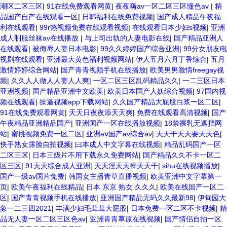
潮区二区三区
|
91在线免费观看网黄
|
夜夜嗨av一区二区三区懂色av
|
精
品国产自产在线观看一区
|
日韩福利在线免费视频
|
国产成人精品午夜福
利在线观看
|
99r热视频免费在线观看视频
|
在线观看日本少妇s视频
|
亚洲
成人制服丝袜av在线播放
|
与上司出轨的人妻电影在线
|
国产精品亚洲人
在线观看
|
被侮辱人妻日本电影
|
99久久婷婷国产综合亚洲
|
99分女朋友电
视剧在线观看
|
亚洲最大黄色福利视频网站
|
伊人五月六月丁香综合
|
五月
激情婷婷综合网站
|
国产青青视频手机在线播放
|
欧美男男激情freegay视
频
|
久久人人做人人妻人人爽
|
一区二区三区乱码精品久久
|
一二三区日本
亚洲视频
|
国产精品亚洲中文欧美
|
欧美日本国产人妖综合视频
|
97国内视
频在线观看
|
操逼视频app下载网站
|
久久国产精品大屁股白浆一区二区
|
91在线免费观看网黄
|
天天日夜夜添天天爽
|
免费在线观看高清视频
|
国产
午夜精品亚洲精品国产
|
亚洲国产一区在线播放视频
|
18禁裸乳无遮挡网
站
|
蜜桃视频免费一区二区
|
亚洲aⅴ国产av综合av
|
天天干天天要天天色
|
快手熟女露脸自拍视频
|
曰本成人中文字幕在线视频
|
精品乱码国产一区
二区三区
|
日本三级片不用下载永久免费网站
|
国产精品久久不卡一区二
区三区
|
91天天综合成人亚洲
|
天天淫天天操天天干
|
sihu在线视频播放
|
国产一级av国片免费
|
韩国女主播青草直播视频
|
欧美亚洲中文字幕第一
页
|
欧美午夜福利在线精品
|
日本 东京 熟女 久久久
|
欧美在线国产一区二
区
|
国产青青视频手机在线播放
|
亚洲国产精品无码久久最新98
|
伊甸园大
象一二三四2021
|
丰满少妇毛茸茸大屁股
|
日本免费一区二区不卡视频
|
精
品无人妻一区二区三区色av
|
亚洲青青草原在线视频
|
国产情侣自拍一区