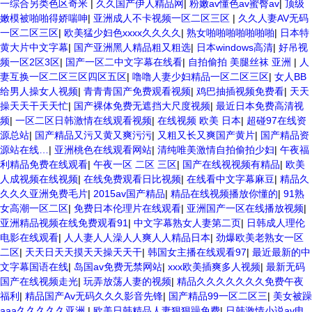
一综合另类色区奇米
|
久久国产伊人精品网
|
粉嫩av懂色av蜜臀av
|
顶级
嫩模被啪啪得娇喘呻
|
亚洲成人不卡视频一区二区三区
|
久久人妻AV无码
一区二区三区
|
欧美猛少妇色xxxx久久久久
|
熟女啪啪啪啪啪啪啪
|
日本特
黄大片中文字幕
|
国产亚洲黑人精品粗又粗选
|
日本windows高清
|
好吊视
频一区2区3区
|
国产一区二中文字幕在线看
|
自拍偷拍 美腿丝袜 亚洲
|
人
妻互换一区二区三区四区五区
|
噜噜人妻少妇精品一区二区三区
|
女人BB
给男人操女人视频
|
青青青国产免费观看视频
|
鸡巴抽插视频免费看
|
天天
操天天干天天忙
|
国产裸体免费无遮挡大尺度视频
|
最近日本免费高清视
频
|
一区二区日韩激情在线观看视频
|
在线视频 欧美 日本
|
超碰97在线资
源总站
|
国产精品又污又黄又爽污污
|
又粗又长又爽国产黄片
|
国产精品资
源站在线…
|
亚洲桃色在线观看网站
|
清纯唯美激情自拍偷拍少妇
|
午夜福
利精品免费在线观看
|
午夜一区 二区 三区
|
国产在线视视频有精品
|
欧美
人成视频在线视频
|
在线免费观看日比视频
|
在线看中文字幕麻豆
|
精品久
久久久亚洲免费毛片
|
2015av国产精品
|
精品在线视频播放你懂的
|
91熟
女高潮一区二区
|
免费日本伦理片在线观看
|
亚洲国产一区在线播放视频
|
亚洲精品视频在线免费观看91
|
中文字幕熟女人妻第二页
|
日韩成人理伦
电影在线观看
|
人人妻人人澡人人爽人人精品日本
|
劲爆欧美老熟女一区
二区
|
天天日天天摸天天操天天干
|
韩国女主播在线观看97
|
最近最新的中
文字幕国语在线
|
岛国av免费无禁网站
|
xxx欧美插爽多人视频
|
最新无码
国产在线视频走光
|
玩弄放荡人妻的视频
|
精品久久久久久久久免费午夜
福利
|
精品国产Av无码久久久影音先锋
|
国产精品99一区二区三
|
美女被躁
aaa久久久久久亚洲
|
欧美日韩精品人妻狠狠躁免费
|
日韩激情小说av电