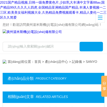
2021国产精品视频,日韩一级免费黄色片,少妇乳大丰满中文字幕88av,国
产精品99久久久久人四虎,全国精品亚洲精品国产精品,丰满人妻视频一二
三区,欧美美女福利视频大全,久热精品免费视频观看卡,精品人妻伦一二三
区久久简爱
您好！歡迎訪問廣州湯米斯機(jī)電設(shè)備有限公司網(wǎng)站！
當(dāng)前位置：
首頁
>
產(chǎn)品中心
>
記錄儀
> SANYO
產(chǎn)品分類
PRODUCT CATEGORY
相關(guān)文章
RELATED ARTICLES