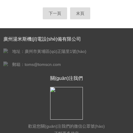
下一頁
末頁
廣州湯米斯機(jī)電設(shè)備有限公司
地址：廣州市黃埔區(qū)正陽里1號(hào)
郵箱：toms@tomscn.com
關(guān)注我們
歡迎您關(guān)注我們的微信公眾號(hào)