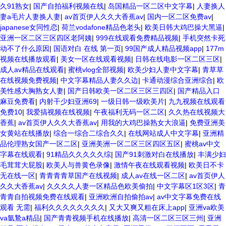
久91熟女
|
国产自拍福利视频在线
|
岛国精品一区二区中文字幕
|
人妻换人
妻a毛片人妻换人妻
|
av首页伊人久久大香蕉av
|
国内一区二区免费av
|
japanese女同性恋
|
荷兰vodafone精品色老头
|
欧美日韩大鸡巴操大黑逼
|
亚洲一区二区三区四区老阿姨
|
999在线观看免费精品视频
|
手机突然卡死
动不了什么原因
|
国语对白 在线 第一页
|
99国产成人精品视频app
|
177m
视频在线播放观看
|
美女一区在线观看视频
|
日韩在线电影一区二区三区
|
成人av精品在线观看
|
蜜桃vlog全部视频
|
欧美少妇人妻中文字幕
|
青草草
在线视频免费视频
|
中文字幕精品人妻久久边
|
卡通动漫综合亚洲综合
|
欧
美性感大胸熟女人妻
|
国产日韩欧美一区二区三区三四区
|
国产精品入口
麻豆免费看
|
内射干少妇亚洲69
|
一级日韩一级欧美片
|
九九视频在线观看
免费10
|
我爱搞视频在线视频
|
午夜福利无码一区二区
|
久久热在线视频大
香蕉
|
av首页伊人久久大香蕉av
|
用我的大鸡巴操熟女大浪逼
|
免费亚洲美
女黄站在线播放
|
综合一综合二综合久久
|
在线网站成人中文字幕
|
亚洲精
品伦理熟女国产一区二区
|
亚洲美洲一区二区三区四区五区
|
蜜桃av中文
字幕在线观看
|
91精品久久久久久综
|
国产91刺激对白在线播放
|
丰满少妇
毛茸茸大屁股
|
欧美人与兽黄色录像
|
激情午夜在线观看视频
|
欧美日不卡
无在线一区
|
青青青青草国产在线视频
|
成人av在线一区二区
|
av首页伊人
久久大香蕉av
|
久久久久人妻一区精品色欧美偷拍
|
中文字幕区1区3区
|
青
青青自拍视频免费在线观看
|
亚洲欧洲自拍偷拍av
|
av中文字幕免费在线
观看 无需
|
福利久久久久久久久久
|
又大又爽又粗在床上app
|
亚洲va欧美
va氩鷙a精品
|
国产青青视频手机在线播放
|
高清一区二区三区三州
|
亚洲