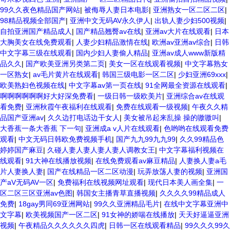
99久久夜色精品国产网站
|
被侮辱人妻日本电影
|
亚洲熟女一区二区二区
|
98精品视频全部国产
|
亚洲中文无码AV永久伊人
|
出轨人妻少妇500视频
|
自拍亚洲国产精品成人
|
国产精品翘臀av在线
|
亚洲av大片在线观看
|
日本
大胸美女在线免费观看
|
人妻少妇精品激情在线
|
欧洲av亚洲av综合
|
日韩
中文字幕三级在线观看
|
国内少妇人妻偷人精品
|
亚洲av成人www新版精
品久久
|
国产欧美亚洲另类第二页
|
美女一区在线观看视频
|
中文字幕熟女
一区熟女
|
av毛片黄片在线观看
|
韩国三级电影一区二区
|
少妇亚洲69xxx
|
欧美熟妇色视频在线
|
中文字幕av第一页在线
|
91全网最全资源在线观看
|
啊啊啊啊啊啊好大好深免费看
|
一级日韩一级欧美片
|
亚洲综合av在线观
看免费
|
亚洲秋霞午夜福利在线观看
|
免费在线观看一级视频
|
午夜久久精
品国产亚洲av
|
久久边打电话边干女人
|
美女被吊起来乱操 操的嗷嗷叫
|
大香蕉一条大香蕉 下一句
|
亚洲成a v人片在线观看
|
色哟哟在线观看免费
观看
|
中文无码日韩欧免费视频手机
|
国产九九99九九99
|
久久99精品色
婷婷国产麻豆
|
久碰人妻人妻人妻人妻人调教女王
|
中文字幕福利视频在
线观看
|
91大神在线播放视频
|
在线免费观看av麻豆精品
|
人妻换人妻a毛
片人妻换人妻
|
国产在线精品一区二区动漫
|
玩弄放荡人妻的视频
|
亚洲国
产aV无码AV一区
|
免费福利在线视频网址观看
|
现代日本美人画全集
|
一
区二区三区亚洲av色图
|
韩国女主播青草直播视频
|
久久久久99精品成人
免费
|
18gay男同69亚洲网站
|
99久久亚洲精品毛片
|
在线中文字幕亚洲中
文字幕
|
欧美视频国产一区二区
|
91女神的娇喘在线播放
|
天天好逼逼亚洲
视频
|
午夜精品久久久久久久四虎
|
日韩一区在线观看精品
|
99久久久99久