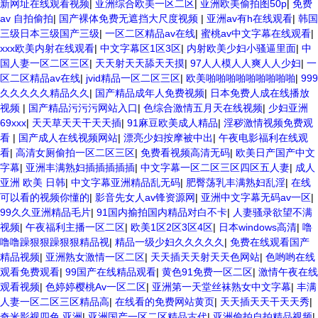
新网址在线观看视频
|
亚洲综合欧美一区二区
|
亚洲欧美偷拍图50p
|
免费
av 自拍偷拍
|
国产裸体免费无遮挡大尺度视频
|
亚洲av有h在线观看
|
韩国
三级日本三级国产三级
|
一区二区精品av在线
|
蜜桃av中文字幕在线观看
|
xxx欧美内射在线观看
|
中文字幕区1区3区
|
内射欧美少妇小骚逼里面
|
中
国人妻一区二区三区
|
天天射天天舔天天摸
|
97人人模人人爽人人少妇
|
一
区二区精品av在线
|
jvid精品一区二区三区
|
欧美啪啪啪啪啪啪啪啪啪
|
999
久久久久久精品久久
|
国产精品成年人免费视频
|
日本免费人成在线播放
视频
|
国产精品污污污网站入口
|
色综合激情五月天在线视频
|
少妇亚洲
69xxx
|
天天草天天干天天插
|
91麻豆欧美成人精品
|
淫秽激情视频免费观
看
|
国产成人在线视频网站
|
漂亮少妇按摩被中出
|
午夜电影福利在线观
看
|
高清女厕偷拍一区二区三区
|
免费看视频高清无码
|
欧美日产国产中文
字幕
|
亚洲丰满熟妇插插插插插
|
中文字幕一区二区三区四区五人妻
|
成人
亚洲 欧美 日韩
|
中文字幕亚洲精品乱无码
|
肥臀荡乳丰满熟妇乱淫
|
在线
可以看的视频你懂的
|
影音先女人av锋资源网
|
亚洲中文字幕无码av一区
|
99久久亚洲精品毛片
|
91国内揄拍国内精品对白不卡
|
人妻骚录欲望不满
视频
|
午夜福利主播一区二区
|
欧美1区2区3区4区
|
日本windows高清
|
噜
噜噜躁狠狠躁狠狠精品视
|
精品一级少妇久久久久久
|
免费在线观看国产
精品视频
|
亚洲熟女激情一区二区
|
天天插天天射天天色网站
|
色哟哟在线
观看免费观看
|
99国产在线精品观看
|
黄色91免费一区二区
|
激情午夜在线
观看视频
|
色婷婷樱桃Av一区二区
|
亚洲第一天堂丝袜熟女中文字幕
|
丰满
人妻一区二区三区精品高
|
在线看的免费网站黄页
|
天天插天天干天天秀
|
奇米影视四色 亚洲
|
亚洲国产一区二区精品古代
|
亚洲偷拍自拍精品视频
|