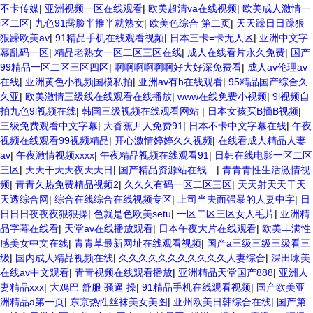
不卡传媒
|
亚洲视频一区在线观看
|
欧美超清va在线视频
|
欧美成人激情一
区二区
|
九色91露脸半推半就熟女
|
欧美色综合 第二页
|
天天躁日日躁狠
狠躁欧美av
|
91精品手机在线观看视频
|
日本三卡=卡无人区
|
亚洲中文字
幕乱码一区
|
精品老熟女一区二区三区在线
|
成人在线看片永久免费
|
国产
99精品一区二区三区四区
|
啊啊啊啊啊啊好大好深免费看
|
成人av伦理av
在线
|
亚洲黄色小视频国模私拍
|
亚洲av有h在线观看
|
95精品国产综合久
久亚
|
欧美激情三级线在线观看在线播放
|
www在线免费小视频
|
9l视频自
拍九色9l视频在线
|
韩国三级视频在线观看网站
|
日本女孩买B插B视频
|
三级免费观看中文字幕
|
大香蕉尹人免费91
|
日本不卡中文字幕在线
|
午夜
视频在线观看99视频精品
|
开心激情婷婷久久视频
|
在线看成人精品人妻
av
|
午夜激情视频xxxx
|
午夜精品视频在线观看91
|
日韩在线电影一区二区
三区
|
天天干天天夜天天日
|
国产精品资源站在线…
|
青青青性生活激情视
频
|
青青久热免费精品视频2
|
久久久有码一区二区三区
|
天天射天天干天
天透综合网
|
综合在线综合在线视频专区
|
上司当夫面强暴的人妻中字
|
日
日日日夜夜夜狠狠操
|
色就是色欧美setu
|
一区二区三区女人毛片
|
亚洲精
品字幕在线看
|
天堂av在线播放观看
|
日本午夜大片在线观看
|
欧美丰满性
感美女中文在线
|
青青草最新网址在线观看视频
|
国产a三级三级三级看三
级
|
国内成人精品视频在线
|
久久久久久久久久久久久人妻综合
|
深田咏美
在线av中文观看
|
青青视频在线观看播放
|
亚洲精品天堂国产888
|
亚洲人
妻精品xxx
|
大鸡巴 舒服 骚逼 操
|
91精品手机在线观看视频
|
国产欧美亚
洲精品a第一页
|
东京热性丝袜美女美图
|
亚州欧美日韩综合在线
|
国产第