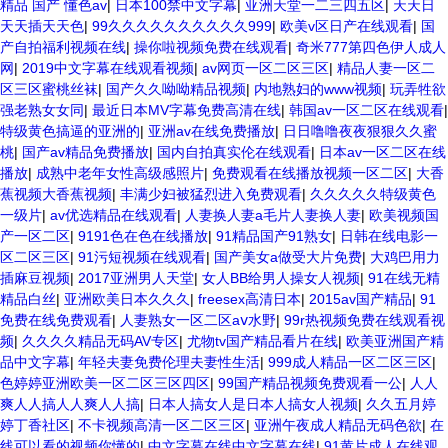
精品 国产 懂色av
|
日本100禁中文字幕
|
亚洲天堂一二三四五区
|
天天日
天天插天天色
|
99久久久久久久久久久久999
|
欧美v区日产在线观看
|
国
产自拍福利视频在线
|
操你啦视频免费在线观看
|
奇米777第四色伊人成人
网
|
2019中文字幕在线观看视频
|
av网页一区二区三区
|
精品人妻一区二
区三区蜜桃丝袜
|
国产久久呦呦精品视频
|
内地熟妇的www视频
|
玩弄牲欲
强老熟女女同
|
最近日本MV字幕免费高清在线
|
韩国av一区二区在线观看
|
特级黄色搞逼的亚洲的
|
亚洲av在线免费播放
|
日日噜噜夜夜狠狠久久蜜
桃
|
国产av精品免费播放
|
国内自拍真实伦在线观看
|
日本av一区二区在线
播放
|
成熟中老年女性高级感照片
|
免费观看在线播放视频一区二区
|
大香
蕉视频大香蕉视频
|
丰满少妇被猛烈进入免费观看
|
久久久久久特级黄色
一级片
|
av优选精品在线观看
|
人妻换人妻a毛片人妻换人妻
|
欧美视频国
产一区二区
|
9191色在色在线播放
|
91精品国产91熟女
|
日韩在线电影一
区二区三区
|
91污短视频在线观看
|
国产美女a做受大片免费
|
大鸡巴用力
插麻豆视频
|
2017亚洲男人天堂
|
女人BB给男人操女人视频
|
91在线无精
精品白丝
|
亚洲欧美日本久久久
|
freesex高清日本
|
2015av国产精品
|
91
免费在线免费观看
|
人妻熟女一区二区aⅴ水野
|
99r热视频免费在线观看视
频
|
久久久久精品无码AV专区
|
尤物tv国产精品看片在线
|
欧美亚洲国产精
品中文字幕
|
年轻夫妻免费伦理夫妻性生活
|
999成人精品一区二区三区
|
色婷婷亚洲欧美一区二区三区四区
|
99国产精品视频免费观看一公
|
人人
爽人人搞人人爽人人搞
|
日本人搞女人是日本人搞女人视频
|
久久五月婷
婷丁香社区
|
不卡视频高清一区二区三区
|
亚洲午夜成人精品无码色欲
|
在
线可以看的视频你懂的
|
中文字幕在线中文字幕在线
|
91黄片成人在线观