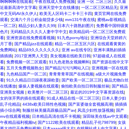
啊啊啊啊在线观看
|
午夜在线成人免费视频
|
亚洲 一区 二区三区
|
久久最
近最新高清中文字幕
|
亚洲天堂中文在线播放
|
一区二区三区精品无
|
亚洲
中文无码AV永久伊人
|
欧美无人区码卡二卡卡三卡四
|
黄页官网在线免费
观看
|
交满六个月公积金能贷多少钱
|
mm131午夜在线
|
蜜桃av影视精品
一区二区
|
精品少妇人妻久久99
|
日本六十路熟妇图片
|
免费看中国特级黄
色片
|
无码精品久久久久人妻中字中文
|
欧美精品码一区二区三区免费观
看
|
亚洲资源在线免费观看视频
|
91九色porny地址
|
亚洲综合天堂婷婷六
月丁香
|
国产精品jizz在线观看
|
精品一区二区五区六区
|
在线观看黄黄的
免费网站
|
精品69久久久久久久久
|
亚洲 av在线专区
|
亚洲丰满熟妇插插
插插插
|
2017亚洲男人天堂
|
美女视频在线欧美日韩
|
97超碰成人在线观
看
|
免费视频一区二区观看
|
91九色老熟女视频蝌蚪
|
国产资源在线中文字
幕
|
五月天免费视频熟女
|
国产精品污污污网站入口
|
亚洲视频一区在线观
看
|
九色精品国产一区二区
|
青青青青草国产在线视频
|
a级大片视频免费
看
|
91久久精品日日躁夜夜躁欧姜
|
国产欧美一区二区三区
|
极品尤物白丝
在线播放
|
爆操人妻视频在线观看
|
偷拍欧美自拍日韩制服丝袜
|
国产精品
亚洲美女视频
|
欧美整片一区二区三区
|
最近的2019中文字幕资源在线
|
女的张开男的插在线观看
|
91成人精品在线一区二区三区
|
日本人妻少妇
乱子伦精品
|
4438x欧美日韩性色视频
|
国产富婆做全套视频高潮
|
插插插
插小综合网
|
制服丝袜美腿高跟极品国产av
|
风流少妇性放荡视频
|
国产
mv在线观看视频
|
日本精品高清在线不卡视频
|
深田咏美在线av中文观看
|
午夜精品福利视频tv
|
国产1122欧美在线观看
|
精品乱子伦798799
|
女孩
要大鸡巴干免费短视频
|
日本aaaaa级大片
|
在线网站成人中文字幕
|
人人