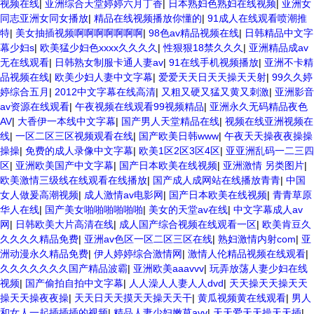
视频在线
|
亚洲综合天堂婷婷六月丁香
|
日本熟妇色熟妇在线视频
|
亚洲女
同志亚洲女同女播放
|
精品在线视频播放你懂的
|
91成人在线观看喷潮推
特
|
美女抽插视频啊啊啊啊啊啊啊
|
98色av精品视频在线
|
日韩精品中文字
幕少妇s
|
欧美猛少妇色xxxx久久久久
|
性狠狠18禁久久久
|
亚洲精品成av
无在线观看
|
日韩熟女制服卡通人妻av
|
91在线手机视频播放
|
亚洲不卡精
品视频在线
|
欧美少妇人妻中文字幕
|
爱爱天天日天天操天天射
|
99久久婷
婷综合五月
|
2012中文字幕在线高清
|
又粗又硬又猛又黄又刺激
|
亚洲影音
av资源在线观看
|
午夜视频在线观看99视频精品
|
亚洲永久无码精品夜色
AV
|
大香伊一本线中文字幕
|
国产男人天堂精品在线
|
视频在线亚洲视频在
线
|
一区二区三区视频观看在线
|
国产欧美日韩www
|
午夜天天操夜夜操操
操操
|
免费的成人录像中文字幕
|
欧美1区2区3区4区
|
亚亚洲乱码一二三四
区
|
亚洲欧美国产中文字幕
|
国产日本欧美在线视频
|
亚洲激情 另类图片
|
欧美激情三级线在线观看在线播放
|
国产成人成网站在线播放青青
|
中国
女人做爰高潮视频
|
成人激情av电影网
|
国产日本欧美在线视频
|
青青草原
华人在线
|
国产美女啪啪啪啪啪啪
|
美女的天堂av在线
|
中文字幕成人av
网
|
日韩欧美大片高清在线
|
成人国产综合视频在线观看一区
|
欧美肯豆久
久久久久精品免费
|
亚洲av色区一区二区三区在线
|
熟妇激情内射com
|
亚
洲动漫永久精品免费
|
伊人婷婷综合激情网
|
激情人伦精品视频在线观看
|
久久久久久久久国产精品波霸
|
亚洲欧美aaavvv
|
玩弄放荡人妻少妇在线
视频
|
国产偷拍自拍中文字幕
|
人人澡人人妻人人dvd
|
天天操天天操天天
操天天操夜夜操
|
天天日天天摸天天操天天干
|
黄瓜视频黄在线观看
|
男人
和女人一起插插插的视频
|
精品人妻少妇嫩草avv
|
天天爱天天操天天插
|