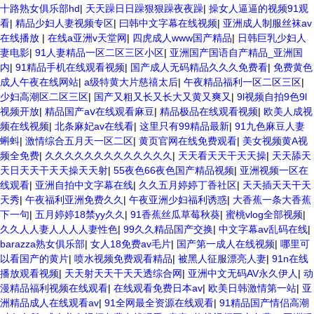
十路熟女俱乐部hd
|
天天躁日日躁狠狠躁夜夜躁
|
操女人逼逼的视频91观
看
|
精品少妇人妻视频专区
|
曰韩中文字幕在线视频
|
亚洲成人制服丝袜av
在线播放
|
在线a亚洲v天堂网
|
四虎成人www国产精品
|
日韩巨乳少妇人
妻电影
|
91人妻精品一区二区三区小区
|
亚洲国产国语自产精品_亚洲国
内
|
91精品手机在线观看视频
|
国产成人无码精品久久久免费看
|
免费黄色
成人午夜在线网站
|
a级特黄大片慈禧太后
|
午夜精品福利一区二区三区
|
少妇高潮区二区三区
|
国产又粗又长又长大又黄又爽又
|
9l视频自拍9色9l
视频开放
|
精品国产aⅴ在线观看麻豆
|
精品极品在线观看视频
|
欧美人成视
频在线视频
|
北条麻妃av在线看
|
这里只有99精品最新
|
91九色麻豆人妻
蝌蚪
|
激情综合五月天一区二区
|
黄页官网在线免费观看
|
美女视频黄A视
频全免费
|
久久久久久久久久久久久久久
|
天天看天天干天天操
|
天天舔天
天日天天干天天操天天射
|
55夜色66夜色国产精品视频
|
亚洲视频一区在
线观看
|
亚洲自拍中文字幕在线
|
久久五月婷婷丁香社区
|
天天插天天干天
天秀
|
午夜福利亚洲免费久久
|
午夜亚洲少妇福利诱惑
|
大香蕉一条大香蕉
下一句
|
五月婷婷18禁yy久久
|
91香蕉丝瓜草莓秋葵
|
蜜桃vlog全部视频
|
久久人人妻人人人人妻性色
|
99久久精品国产交换
|
中文字幕av乱码在线
|
barazza熟女俱乐部
|
女人18免费av毛片
|
国产第一成人在线视频
|
哪里可
以看国产的黄片
|
喷水视频免费观看精品
|
被黑人征服漂亮人妻
|
91n在线
播放观看视频
|
天天射天天干天天透综合网
|
亚洲中文无码AV永久伊人
|
动
漫精品福利视频在线观看
|
在线观看免费日本av
|
欧美日韩激情第一站
|
亚
洲精品成人在线观看av
|
91全网最全资源在线观看
|
91精品国产情侣高潮