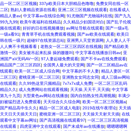
品一区二区三区视频
|
337p欧美日本大胆精品色噜噜
|
免费女同在线一区
二区
|
熟妇人妻精品资源在线看
|
亚洲二区三区视频在线观看
|
在线看成人
精品人妻av
|
中文字幕av在线综合网
|
91尤物国产尤物福利在线
|
国产九九
99九九99
|
欧美午夜福利在线精品
|
久久精品少妇国语对白
|
国产乱子伦视
频在线观看
|
好好的日在线视频播放
|
av网址导航在线观看
|
国产一级a毛
一级a看91
|
青青草手机在线免费观看视频
|
国产av欧美在线观看
|
欧美日
韩在线一级片
|
超碰97在线资源总站
|
亚洲男人天堂资源网
|
人人妻人人干
人人爽不卡视频看看
|
老熟女一区二区三区四区在线视频
|
国产精品欧美
激情一区
|
美女被吊起来乱操 操的嗷嗷叫
|
中文字幕在线播放日韩av
|
亚
洲国产aV无码AV一区
|
97人妻起碰免费观看
|
国产不卡av在线免费观看
|
精品国产二区三区四区
|
全国男人最大的天堂网
|
国产一区二区精品av在
线观看
|
欧美一区二区成人综合网
|
中文字幕的不卡人妻
|
精品人妻区一区
二区三区
|
蜜桃亚洲一区二区三区
|
亚洲熟女女同志女同
|
成人三级av网站
在线观看
|
久久99热这里只频精品
|
7x7x7x成人免费
|
一区二区三区乱码
精品久久
|
成人免费网站在线观看视频
|
天天操,天天干,天天插
|
中文字幕
第九十九页
|
大型黄色av网站在线播放
|
国内自拍熟女性高潮视频
|
丰满少
妇被猛烈进入免费观看
|
天天综合久久综合网
|
欧美一区二区三区视频a
|
国产精品高中生久久
|
精品一区二区成人电影
|
2019在线午夜理论
|
天天插
天天日天天插天天日
|
蜜桃亚洲一区二区三区
|
天天操天天射天天插
|
在线
观看中文字幕av网址
|
国产高清视频在线观看97
|
一区二区三区高清视频
在线观看
|
四虎亚洲中文在线观看
|
国产末成年av在线播放
|
嗯嗯嗯嗯啊