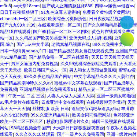
m3u8
|
av天堂18com
|
国产成人亚洲情趣丝袜888
|
四季av懂色av银杏av
|
日日干夜夜操狠狠干
|
91九色麻豆人妻蝌蚪
|
免费看全黄特级全黄网站
|
chinesehd一区二区三区
|
欧美综合另类厕所色
|
日日夜夜精品视频网站
|
国产九九99九九99
|
在线观看最新一区二区
|
国产久久呦呦精品视频
|
最新
精品18在线观看
|
国产99精品一区二区三区四区
|
黄色片在线观看免费网
站一区
|
久久精品国产欧美另类亚洲
|
亚洲无码成人福利视频
|
亚洲,欧美,
国,综合
|
国产,av,中文字幕
|
老鸭窝精品视频在线
|
88久久免费中文字幕
|
日本一级特黄aaaaa片口
|
国产精品极品美女自在线观看免费
|
亚洲国产综
合91精品麻豆
|
国产精品免费一区二区在线观看
|
天天日天天摸天天操天
天干
|
男插女逼逼内射免费视频
|
久久99蜜桃综合影院免费观看
|
天天看天
天干天天操
|
欧美日韩国产成人一区
|
男人和女人高潮做爰视频
|
蜜臀av黄
色天天夜夜
|
99久久夜色精品国产网站
|
中文字幕精品久久久久人萋红杏
|
国产精品高潮呻吟久久久av
|
蜜桃av中文字幕在线观看
|
国产精品成年人
免费视频
|
亚洲精品视频在线免费观看91
|
精品人妻一区二区三区蜜桃丝
袜
|
午夜一区 二区 三区
|
人妻人人做人人澡人人添
|
亚洲一级美女啪啪啪
|
av毛片黄片在线观看
|
四虎亚洲中文在线观看
|
在线视频聊天你懂得
|
天天
草天天干天天插
|
丝袜制服 欧美 日韩
|
逼里夹假鸡吧草逼真好玩
|
丰满诱
人的少妇3伦理
|
99久久亚洲精品毛片
|
欧美女同同性恋网站
|
色婷婷亚洲
欧美一区二区三区四区
|
秋霞电影网理论片久久
|
韩国三级视频在线观看
网站
|
98精品视频全部国产
|
天天躁日日躁狠狠躁夜夜躁
|
午夜私人视频在
线观看
|
久久久久久18禁观看
|
国产一级片久久免费看同
|
亚洲一级片内射