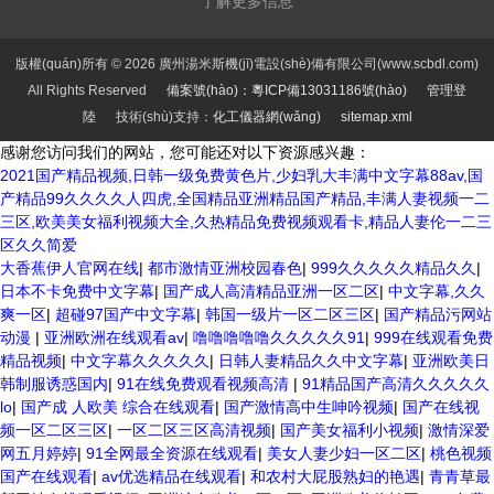
了解更多信息
版權(quán)所有 © 2026 廣州湯米斯機(jī)電設(shè)備有限公司(www.scbdl.com)
All Rights Reserved
備案號(hào)：粵ICP備13031186號(hào)
管理登
陸
技術(shù)支持：
化工儀器網(wǎng)
sitemap.xml
感谢您访问我们的网站，您可能还对以下资源感兴趣：
2021国产精品视频,日韩一级免费黄色片,少妇乳大丰满中文字幕88av,国
产精品99久久久久人四虎,全国精品亚洲精品国产精品,丰满人妻视频一二
三区,欧美美女福利视频大全,久热精品免费视频观看卡,精品人妻伦一二三
区久久简爱
大香蕉伊人官网在线
|
都市激情亚洲校园春色
|
999久久久久久精品久久
|
日本不卡免费中文字幕
|
国产成人高清精品亚洲一区二区
|
中文字幕,久久
爽一区
|
超碰97国产中文字幕
|
韩国一级片一区二区三区
|
国产精品污网站
动漫
|
亚洲欧洲在线观看av
|
噜噜噜噜噜久久久久久91
|
999在线观看免费
精品视频
|
中文字幕久久久久久
|
日韩人妻精品久久中文字幕
|
亚洲欧美日
韩制服诱惑国内
|
91在线免费观看视频高清
|
91精品国产高清久久久久久
lo
|
国产成 人欧美 综合在线观看
|
国产激情高中生呻吟视频
|
国产在线视
频一区二区三区
|
一区二区三区高清视频
|
国产美女福利小视频
|
激情深爱
网五月婷婷
|
91全网最全资源在线观看
|
美女人妻少妇一区二区
|
桃色视频
国产在线观看
|
av优选精品在线观看
|
和农村大屁股熟妇的艳遇
|
青青草最