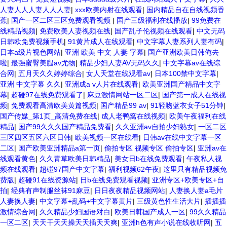
人妻人人人妻人人人妻
|
xxx欧美内射在线观看
|
国内精品自在自线视频香
蕉
|
国产一区二区三区免费观看视频
|
国产三级福利在线播放
|
99免费在
线精品视频
|
免费欧美人妻视频在线
|
国产乱子伦视频在线观看
|
中文无码
日韩欧免费视频手机
|
91黄片成人在线观看
|
中文字幕人妻系列人妻有码
|
日本a级片视色网站
|
亚洲 欧美 中文 人妻 字幕
|
国产亚洲欧美日韩俺去
啦
|
最强蜜臀美腿av尤物
|
精品少妇人妻AV无码久久
|
中文字幕av在线综
合网
|
五月天久久婷婷综合
|
女人天堂在线观看av
|
日本100禁中文字幕
|
亚洲 中文字幕 久久
|
亚洲成a v人片在线观看
|
欧美亚洲国产精品中文字
幕
|
超碰97在线免费观看了
|
麻豆激情网站一区二区
|
国产第一成人在线视
频
|
免费观看高清欧美黄篇视频
|
国产精品99 av
|
91轻吻蓝衣女子51分钟
|
国产传媒_第1页_高清免费在线
|
成人老鸭窝在线视频
|
欧美午夜福利在线
精品
|
国产99久久久国产精品免费看
|
久久亚洲av自拍少妇熟女
|
一区二区
三区四区五区六区日韩
|
欧美视频一区在线看
|
日韩av在线中文字幕一区
二区
|
国产欧美亚洲精品a第一页
|
偷拍专区 视频专区 偷拍专区
|
亚洲av在
线观看黄色
|
久久青草欧美日韩精品
|
美女日b在线免费观看
|
午夜私人视
频在线观看
|
超碰97国产中文字幕
|
福利视频62午夜
|
这里只有精品视频免
费版
|
超碰91在线资源站
|
日b在线免费观看视频
|
亚洲专区+欧美专区+自
拍
|
经典有声制服丝袜91麻豆
|
日日夜夜精品视频网站
|
人妻换人妻a毛片
人妻换人妻
|
中文字幕+乱码+中文字幕黄片
|
三级黄色性生活大片
|
插插插
激情综合网
|
久久精品少妇国语对白
|
欧美日韩国产成人一区
|
99久久精品
一区二区
|
天天干天天操天天插天天爽
|
亚洲h色有声小说在线收听网
|
五