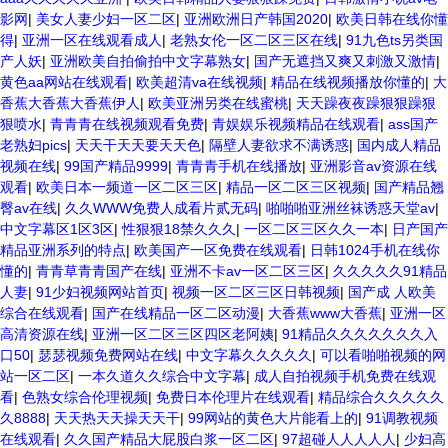
影网
|
美女人妻少妇一区二区
|
亚洲欧洲日产韩国2020
|
欧美日韩在线你懂
得
|
亚洲一区在线观看成人
|
老熟女伦一区二区三区在线
|
91九色ts另类国
产人妖
|
亚洲欧美自拍偷拍中文字幕熟女
|
国产无遮挡又爽又刺激又激情
|
黄色aa网站在线观看
|
欧美超清va在线视频
|
精品在线视频播放你懂的
|
大
香蕉大香蕉大香蕉伊人
|
欧美亚洲另类在线蜜桃
|
天天躁夜夜躁狠狠躁狠
狠喷水
|
青青青在线视频观看免费
|
青娱娱乐视频精品在线观看
|
ass国产
老熟妇pics
|
天天干天天要天天色
|
隔壁人妻欲求不满诱惑
|
国内成人精品
视频在线
|
99国产精品9999
|
青青青手机在线播放
|
亚洲影音av资源在线
观看
|
欧美日本一频道一区二区三区
|
精品一区二区三区视频
|
国产精品翘
臀av在线
|
久久WWW免费人成看片贰无码
|
啪啪啪亚洲丝袜诱惑天堂av
|
中文字幕区1区3区
|
性狠狠18禁久久久
|
一区二区三区久久一本
|
日产国产
精品亚洲系列的特点
|
欧美国产一区免费在线观看
|
日韩1024手机在线你
懂的
|
青青草青青国产在线
|
亚洲不卡av一区二区三区
|
久久久久久91精品
人妻
|
91少妇视频网站首页
|
视频一区二区三区日韩视频
|
国产成 人欧美
综合在线观看
|
国产在线精品一区二区动漫
|
大香蕉www大香蕉
|
亚洲一区
高清资源在线
|
亚洲一区二区三区四区老阿姨
|
91精品久久久久久久久入
口50
|
瑟瑟视频免费网站在线
|
中文字幕久久久久久
|
可以看啪啪视频的网
站一区二区
|
一本久道久久综合中文字幕
|
成人自拍视频手机免费在线观
看
|
色熟女综合伦理视频
|
免费日本伦理片在线观看
|
精品综合久久久久久
久8888
|
天天热天天操天天干
|
99网站的黄色大片能看上的
|
91调教视频
在线观看
|
久久国产精品大屁股白浆一区二区
|
97超碰人人人人人
|
少妇高