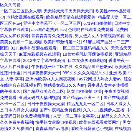
区久久简爱
一区二区三区熟女人妻
|
天天舔天天干天天操天天日
|
欧美性xxxxx极品老
少
|
老鸭窝最新在线观看
|
欧美精品高清在线观看爱美
|
精品无人妻一区二
区三区色av
|
亚洲中文字幕不卡一区二区三区
|
67194自拍偷拍
|
日本中文
字幕版在线观看
|
ass国产老熟妇pics
|
色哟哟在线观看免费观看
|
免费网
禁拗女稀缺资源
|
青青青青青久免费观看
|
男人进入女人阳道视频试看
|
欧
美美女视频一二区视频
|
欧美日韩激情第一站
|
91麻豆精产国品一二三产
区区
|
91九色蝌蚪资源在线观看
|
一区二区三区乱码精品久久
|
天天热天天
操天天干
|
麻豆精彩视频在线观看
|
18禁女裸乳扒开腿免费视频
|
亚洲精品
字幕在线看
|
2012中文字幕在线高清
|
日本女孩买B插B视频
|
香港午夜一
级大片在线播放
|
午夜视频一区二区在线
|
久久精品国产粉嫩av
|
欧美激情
性翔田千里
|
日日操夜夜爽天天干
|
999久久久久久精品久久
|
亚洲 欧美 中
文 人妻 字幕
|
亚洲va欧美va人人爽夜夜嗨
|
av72网成人熟女人妻av
|
综合
在线综合在线视频专区
|
性感美女露出久久内射
|
男生进入女生身体插插
的午夜永久
|
国产精品欧美久久二区
|
熟女 自拍偷拍 欧美
|
午夜美女视频
免费观看
|
亚洲无码成人福利视频
|
国产精品av亚洲三区
|
国产在线观看
不卡一区二区
|
日日干夜夜操天天操
|
精品九九九一区二区
|
日本人搞女人
是日本人搞女人视频
|
国产午夜精品免费视频
|
久久九九视频伊人直播
|
中
文无码日韩欧免费视频手机
|
人妻一区二区中文字幕91
|
精品久久久久久
久久免费午夜福利
|
快手熟女露脸自拍视频
|
欧美在线观看黄页网址
|
男女
激情久久免费国产
|
青青草国产av电影
|
看欧美日韩黄色小视频
|
在线视频