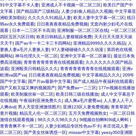
91中文字幕不卡人妻
|
亚洲成人不卡视频一区二区三区
|
欧美日产国产中
文字幕
|
国产精品国产三级精品
|
人妻少妇偷人精品久久视频
|
中文字幕亚
洲欧美加勒比
|
久久久久久91精品人妻
|
欧美人妻中文字幕一区二区
|
线日
韩av永久免费观看
|
日日夜夜夜夜精品免费视频
|
无套内射少妇毛片在线
观看
|
日本一二三区不卡高清
|
亚洲制服一区二区三区在线
|
一区二区三区
四区五区六区日韩
|
欧美日韩精品人妻狠狠躁免费
|
天天日天天摸天天操
天天干
|
国产av卡一卡二卡三卡四网站
|
亚洲精品9999久久久久精品
|
人
妻换人妻a毛片人妻换人妻
|
97人妻碰碰碰久久久久动漫
|
第四色在线视
频网站
|
神马伦理久久一区二区
|
亚洲中文字幕一区二区麻豆
|
最近日本免
费高清视频
|
青青青青青青青青在线视频观看
|
久久久久久久久国产精品
波霸
|
亚洲殴美日韩精品久久久
|
青青青青青青青青在线视频观看
|
亚洲v
欧洲va国产va
|
日日夜夜夜夜精品免费视频
|
中文字幕精品久久久
|
209年
国产中文字幕
|
国产片av最新中文字幕
|
国产成人精品午夜福利在线观看
|
国产又粗又猛又爽的视频国产
|
国产免费av一二三区
|
177m视频在线播放
观看
|
欧美制服丝袜一区二区
|
欧美日韩三级在线播放
|
成人中文字幕息子
在线视频
|
午夜福利亚洲免费久久
|
成人爽a毛片蜜臀av
|
人人妻人人干人
人爽dvd
|
男人天堂亚洲激情图片
|
亚洲123区人妻免费视频
|
青青草国产
黄片视频
|
精品无人伦一区二区三区
|
五月天免费视频熟女
|
一区二区日韩
激情在线观看视频
|
98久久久久98久久久
|
9l视频自拍蝌蚪9l成人蝌蚪
|
青青青爽不卡一区二区
|
人妻少妇精品专区性色av不卡
|
本庄优花人妻一
区二区三区
|
国产美女丝袜诱惑一区
|
missav中文字幕
|
yeezy350亚洲限