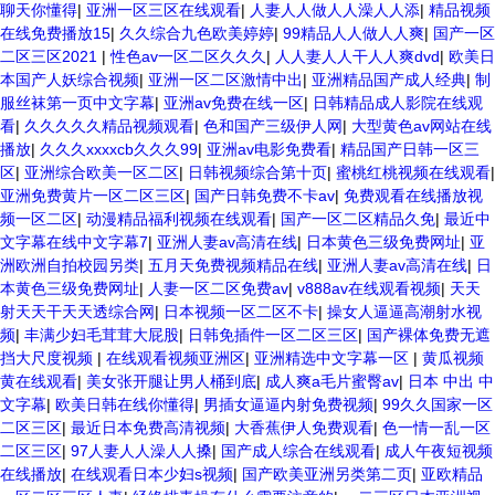
聊天你懂得
|
亚洲一区三区在线观看
|
人妻人人做人人澡人人添
|
精品视频
在线免费播放15
|
久久综合九色欧美婷婷
|
99精品人人做人人爽
|
国产一区
二区三区2021
|
性色av一区二区久久久
|
人人妻人人干人人爽dvd
|
欧美日
本国产人妖综合视频
|
亚洲一区二区激情中出
|
亚洲精品国产成人经典
|
制
服丝袜第一页中文字幕
|
亚洲av免费在线一区
|
日韩精品成人影院在线观
看
|
久久久久久精品视频观看
|
色和国产三级伊人网
|
大型黄色av网站在线
播放
|
久久久xxxxcb久久久99
|
亚洲av电影免费看
|
精品国产日韩一区三
区
|
亚洲综合欧美一区二区
|
日韩视频综合第十页
|
蜜桃红桃视频在线观看
|
亚洲免费黄片一区二区三区
|
国产日韩免费不卡av
|
免费观看在线播放视
频一区二区
|
动漫精品福利视频在线观看
|
国产一区二区精品久免
|
最近中
文字幕在线中文字幕7
|
亚洲人妻av高清在线
|
日本黄色三级免费网址
|
亚
洲欧洲自拍校园另类
|
五月天免费视频精品在线
|
亚洲人妻av高清在线
|
日
本黄色三级免费网址
|
人妻一区二区免费av
|
v888av在线观看视频
|
天天
射天天干天天透综合网
|
日本视频一区二区不卡
|
操女人逼逼高潮射水视
频
|
丰满少妇毛茸茸大屁股
|
日韩免插件一区二区三区
|
国产裸体免费无遮
挡大尺度视频
|
在线观看视频亚洲区
|
亚洲精选中文字幕一区
|
黄瓜视频
黄在线观看
|
美女张开腿让男人桶到底
|
成人爽a毛片蜜臀av
|
日本 中出 中
文字幕
|
欧美日韩在线你懂得
|
男插女逼逼内射免费视频
|
99久久国家一区
二区三区
|
最近日本免费高清视频
|
大香蕉伊人免费观看
|
色一情一乱一区
二区三区
|
97人妻人人澡人人搡
|
国产成人综合在线观看
|
成人午夜短视频
在线播放
|
在线观看日本少妇s视频
|
国产欧美亚洲另类第二页
|
亚欧精品