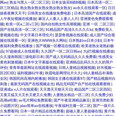
网av
|
熟女与黑人一区二区三区
|
日本女孩买B插B视频
|
日本高清一区二
区三区精品
|
熟女熟女熟女熟女熟女熟女熟女
|
av永久在线观看一区
|
日日
操夜夜爽天天干
|
日韩美女在线播放免费电影
|
日本高清国产在线观看
|
成
人午夜短视频在线播放
|
麻豆人人妻人人妻人人片
|
亚洲黄色免费观看视
频
|
欧美一区a二区v三区
|
国内自拍熟女性高潮视频
|
亚洲 一区 二区三区
|
国产在线高清一区二区三区
|
91精品国产高清久久久久久lo
|
免费欧美人
妻视频在线
|
中文字幕日本理伦片
|
瑟瑟鲁视频在线观看
|
成人国产综合视
频在线观看一区
|
亚洲色大WWW永久网站
|
日本熟妇xx日本少妇
|
日本午
夜福利免费在线播放
|
国产视频一区樱花在线观看
|
欧美老熟女老熟妇极
品
|
97超碰成人在线观看
|
久久国产一区二区日韩av
|
大ji巴视频在线播放
|
久久漫画韩国三级电影日本
|
国产成人无码精品久久久免费看
|
性感美女
黄色刺激视频
|
日本中文字幕版在线观看
|
亚洲精品乱码久久久久的用户
评价
|
青青草最新网址在线观看视频
|
日韩人妻精品视频视频
|
好吊视频一
区2区3区
|
福利视频62午夜
|
秋霞电影网理论片久久
|
69人妻精品丰满熟
女区
|
韩国民间高潮内射播放
|
韩国女主播在线观看97
|
国产精品视频对白
刺激
|
最新无码国产在线视频走光
|
精品无码国产自产拍在线观看蜜桃
|
亚洲成a v人片在线观看
|
天天透天天狠天天日
|
精品国产二区三区四区
|
又黄又猛又大又长又硬又久免费
|
人妻熟女精品一区二区
|
久久免费少妇
高潮a特黄
|
av毛片网站免费观看
|
国产午夜亚洲精品麻豆
|
亚洲另类欧美
小说图片区
|
jdav简单av在线播放
|
午夜福利主播一区二区
|
国产一级片久
久免费看同
|
日本一级片精品在线免费看
|
超碰人妻人妻超碰在线
|
黄片免