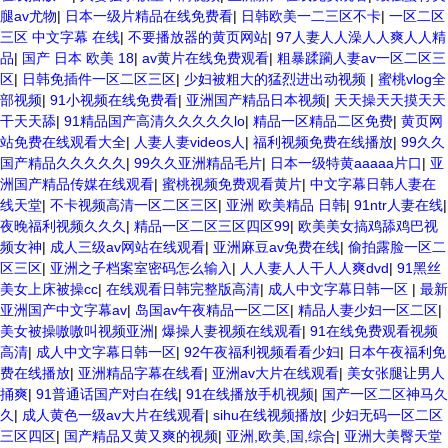
腿av尤物
|
日本一级片精品在线免费看
|
日韩欧美一二三区不卡
|
一区二区
三区 中文字幕 在线
|
不要播放器的黄页网站
|
97人妻人人澡人人爽人人精
品
|
国产 日本 欧美 18
|
av黄片在线免费观看
|
粗暴蹂躏人妻av一区二区三
区
|
日韩免插件一区二区三区
|
少妇被粗大的猛烈进出动视频
|
蜜桃vlog全
部视频
|
91小视频在线免费看
|
亚洲国产精品日本视频
|
天天操天天摸天天
干天天舔
|
91精品国产高清久久久久久lo
|
精品一区精品二区免费
|
黄页网
站免费在线观看大全
|
人妻人妻videos人
|
福利视频免费在线播放
|
99久久
国产精品久久久久久
|
99久久亚洲精品毛片
|
日本一级特黄aaaaa片口
|
亚
洲国产精品传媒在线观看
|
蜜桃视频免费观看黄片
|
中文字幕日韩人妻在
线天堂
|
不卡视频高清一区二区三区
|
亚洲 欧美精品 日韩
|
91ntr人妻在线
|
夜晚福利视频久久久
|
精品一区二区三区四区99
|
欧美美女搞鸡舔鸡巴视
频女神
|
成人三级av网站在线观看
|
亚洲麻豆av免费在线
|
偷拍露脸一区二
区三区
|
亚洲之子档案室密码怎么输入
|
人人妻人人干人人爽dvd
|
91黑丝
美女上床被操cc
|
在线观看日韩完整版高清
|
成人中文字幕日韩一区
|
最新
亚洲国产中文字幕av
|
岛国av午夜精品一区二区
|
精品人妻少妇一区二区
|
美女被操嗷嗷叫视频亚洲
|
爆操人妻视频在线观看
|
91在线免费观看视频
高清
|
成人中文字幕日韩一区
|
92午夜福利视频看看少妇
|
日本午夜福利免
费在线播放
|
亚洲精品字幕在线看
|
亚洲av大片在线观看
|
美女张腿让男人
捅爽
|
91普通话国产对白在线
|
91在线播放手机视频
|
国产一区二区神马久
久
|
成人黄色一级av大片在线观看
|
sihu在线视频播放
|
少妇无码一区二区
三区四区
|
国产精品又黄又爽的视频
|
亚洲,欧美,国,综合
|
亚洲大美臀天堂