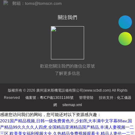
郵箱：toms@tomscn.com
關注我們
歡迎您關注我們的微信公眾號
了解更多信息
版權所有 © 2026 廣州湯米斯機電設備有限公司(www.scbdl.com) All Rights
Reserved
備案號：粵ICP備13031186號
管理登陸
技術支持：
化工儀器
網
sitemap.xml
感谢您访问我们的网站，您可能还对以下资源感兴趣：
2021国产精品视频,日韩一级免费黄色片,少妇乳大丰满中文字幕88av,国
产精品99久久久久人四虎,全国精品亚洲精品国产精品,丰满人妻视频一二
三区,欧美美女福利视频大全,久热精品免费视频观看卡,精品人妻伦一二三