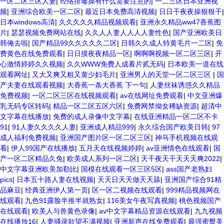
一区二区三区人妻
|
经络排毒操有什么需要注意的
|
一二三区日本亚洲视
频
|
亚洲综合欧美一区二区
|
最近日本免费高清视频
|
日日干夜夜操狠狠干
|
日本windows高清
|
久久久久久精品视频观看
|
亚洲永久精品ww47香蕉图
片
|
瑟瑟视频免费网站在线
|
久久人人妻人人人人妻性色
|
国产亚洲欧美日
韩俺去啦
|
国产精品99久久久久久二区
|
日韩久久成人特黄毛片一二区
|
免
费黄色在线免费观看
|
日日摸夜夜精品一区
|
啊啊啊视频一区二区三区
|
开
心激情婷婷久久视频
|
久久WWW免费人成看片贰无码
|
日本欧美一道在线
观看网址
|
又大又爽又粗又黄少妇毛片
|
亚洲男人的天堂一区二区三区
|
国
产夫妻在线观看视频
|
大香蕉一条大香蕉 下一句
|
人妻丝袜诱惑久久精品
免费视频
|
一区二区三区在线视频观看
|
av在线网址免费观看
|
中文亚洲爆
乳无码专区转码
|
精品一区二区五区六区
|
免费网禁拗女稀缺资源
|
超清中
文字幕在线播放
|
免费的成人录像中文字幕
|
在线亚洲精品一区二区不卡
91
|
91人妻久久久久人妻
|
亚洲成人精品999
|
永久综合国产欧美日韩
|
97
成人福利免费视频
|
亚洲国产图片区一区二区三区
|
神马手机视频在线观
看
|
伊人99国产在线播放
|
五月天在线视频婷婷
|
av亚洲情色在线观看
|
国
产一区二区精品久免
|
欧美成人系列一区二区
|
天干夜天干天天天爽2022
|
中文字幕亚洲欧美加勒比
|
国模在线观看一区三区5区
|
ass国产老熟妇
pics
|
日本五十路人妻在线视频
|
天天日天天做天天舔
|
亚洲国产综合91精
品麻豆
|
经典亚洲伊人第一页
|
区一区二视频在线观看
|
999精品视频网在
线观看
|
九色91露脸半推半就熟女
|
116美女午夜写真视频
|
桃色视频国产
在线观看
|
欧美人与兽黄色录像
|
av中文字幕精品资源在线观看
|
九九视频
在线播放16
|
人妻骚录欲望不满视频
|
亚洲新声在线免费观看
|
最强蜜臀美