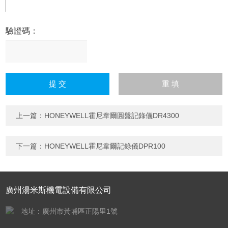
驗證碼：
請
輸
入
計算結果（填寫阿拉伯數
字），如：三加四=7
上一篇：
HONEYWELL霍尼韋爾圓盤記錄儀DR4300
下一篇：
HONEYWELL霍尼韋爾記錄儀DPR100
廣州湯米斯機電設備有限公司
地址：廣州市黃埔區正陽里1號