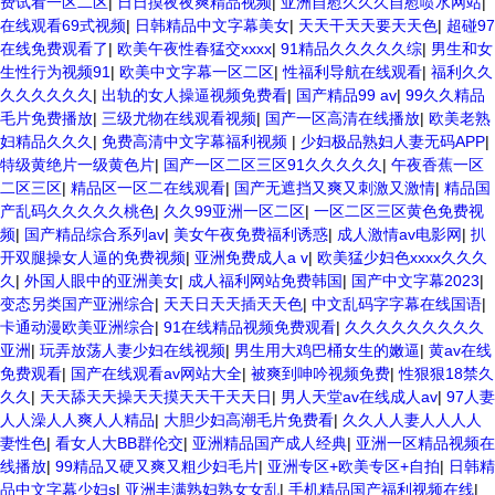
费试看一区二区
|
日日摸夜夜爽精品视频
|
亚洲自慰久久久自慰喷水网站
|
在线观看69式视频
|
日韩精品中文字幕美女
|
天天干天天要天天色
|
超碰97
在线免费观看了
|
欧美午夜性春猛交xxxx
|
91精品久久久久久综
|
男生和女
生性行为视频91
|
欧美中文字幕一区二区
|
性福利导航在线观看
|
福利久久
久久久久久久
|
出轨的女人操逼视频免费看
|
国产精品99 av
|
99久久精品
毛片免费播放
|
三级尤物在线观看视频
|
国产一区高清在线播放
|
欧美老熟
妇精品久久久
|
免费高清中文字幕福利视频
|
少妇极品熟妇人妻无码APP
|
特级黄绝片一级黄色片
|
国产一区二区三区91久久久久久
|
午夜香蕉一区
二区三区
|
精品区一区二在线观看
|
国产无遮挡又爽又刺激又激情
|
精品国
产乱码久久久久久桃色
|
久久99亚洲一区二区
|
一区二区三区黄色免费视
频
|
国产精品综合系列av
|
美女午夜免费福利诱惑
|
成人激情av电影网
|
扒
开双腿操女人逼的免费视频
|
亚洲免费成人a v
|
欧美猛少妇色xxxx久久久
久
|
外国人眼中的亚洲美女
|
成人福利网站免费韩国
|
国产中文字幕2023
|
变态另类国产亚洲综合
|
天天日天天插天天色
|
中文乱码字字幕在线国语
|
卡通动漫欧美亚洲综合
|
91在线精品视频免费观看
|
久久久久久久久久久
亚洲
|
玩弄放荡人妻少妇在线视频
|
男生用大鸡巴桶女生的嫩逼
|
黄av在线
免费观看
|
国产在线观看av网站大全
|
被爽到呻吟视频免费
|
性狠狠18禁久
久久
|
天天舔天天操天天摸天天干天天日
|
男人天堂av在线成人av
|
97人妻
人人澡人人爽人人精品
|
大胆少妇高潮毛片免费看
|
久久人人妻人人人人
妻性色
|
看女人大BB群伦交
|
亚洲精品国产成人经典
|
亚洲一区精品视频在
线播放
|
99精品又硬又爽又粗少妇毛片
|
亚洲专区+欧美专区+自拍
|
日韩精
品中文字幕少妇s
|
亚洲丰满熟妇熟女女乱
|
手机精品国产福利视频在线
|